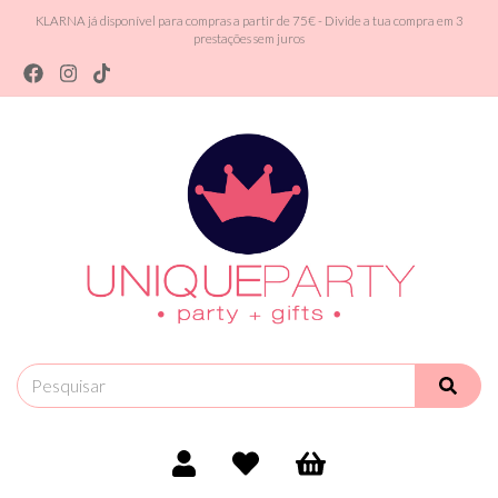
KLARNA já disponível para compras a partir de 75€ - Divide a tua compra em 3
prestações sem juros