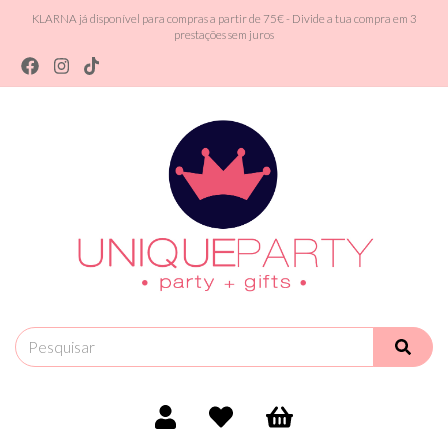
KLARNA já disponível para compras a partir de 75€ - Divide a tua compra em 3
prestações sem juros