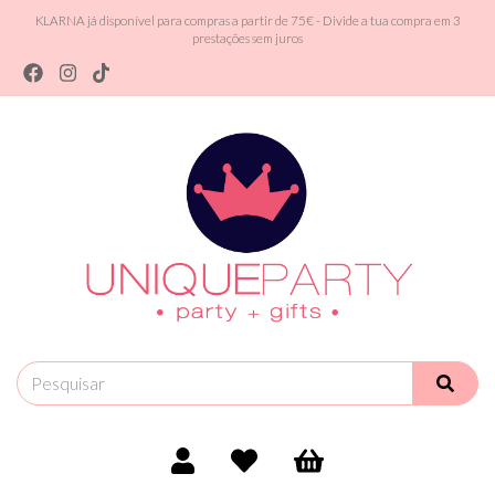
KLARNA já disponível para compras a partir de 75€ - Divide a tua compra em 3
prestações sem juros