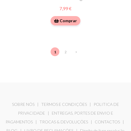
7,99 €
Comprar
1
2
>
SOBRE NÓS
|
TERMOS E CONDIÇÕES
|
POLITICA DE
PRIVACIDADE
|
ENTREGAS, PORTES DE ENVIO E
PAGAMENTOS
|
TROCAS & DEVOLUÇÕES
|
CONTACTOS
|
BLOG
|
LIVRO DE RECLAMAÇÕES
|
Direito de livre resolução