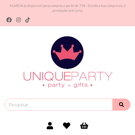
KLARNA já disponível para compras a partir de 75€ - Divide a tua compra em 3
prestações sem juros