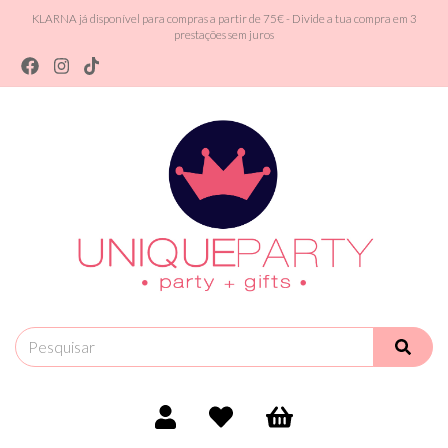
KLARNA já disponível para compras a partir de 75€ - Divide a tua compra em 3
prestações sem juros