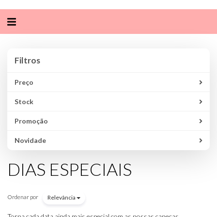
Alternar
navegação
Filtros
Filtros
Preço
Stock
Promoção
Novidade
DIAS ESPECIAIS
Ordenar por
Relevância
Torna cada data ainda mais especial com as nossas canecas