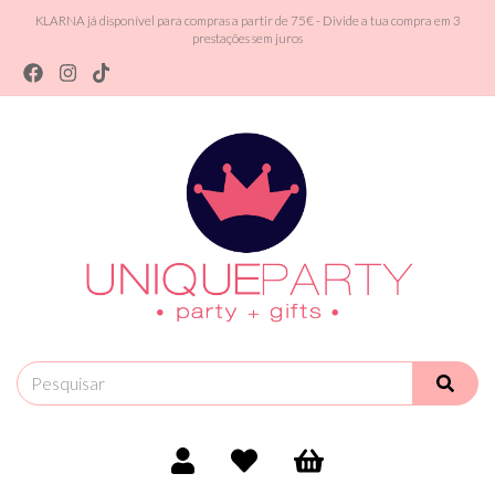
KLARNA já disponível para compras a partir de 75€ - Divide a tua compra em 3
prestações sem juros