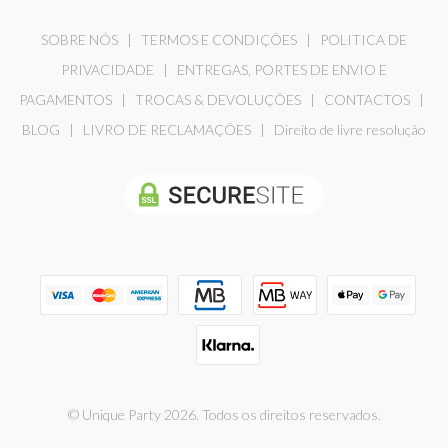
SOBRE NÓS
|
TERMOS E CONDIÇÕES
|
POLITICA DE
PRIVACIDADE
|
ENTREGAS, PORTES DE ENVIO E
PAGAMENTOS
|
TROCAS & DEVOLUÇÕES
|
CONTACTOS
|
BLOG
|
LIVRO DE RECLAMAÇÕES
|
Direito de livre resolução
© Unique Party 2026. Todos os direitos reservados.