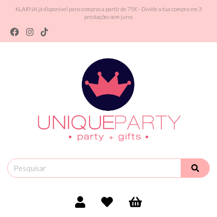
KLARNA já disponível para compras a partir de 75€ - Divide a tua compra em 3
prestações sem juros