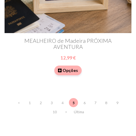
MEALHEIRO de Madeira PRÓXIMA
AVENTURA
12,99 €
Opções
<
1
2
3
4
5
6
7
8
9
10
>
Última