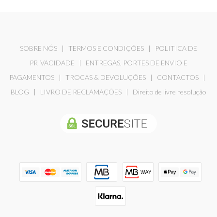
SOBRE NÓS
|
TERMOS E CONDIÇÕES
|
POLITICA DE
PRIVACIDADE
|
ENTREGAS, PORTES DE ENVIO E
PAGAMENTOS
|
TROCAS & DEVOLUÇÕES
|
CONTACTOS
|
BLOG
|
LIVRO DE RECLAMAÇÕES
|
Direito de livre resolução