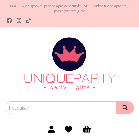
KLARNA já disponível para compras a partir de 75€ - Divide a tua compra em 3
prestações sem juros